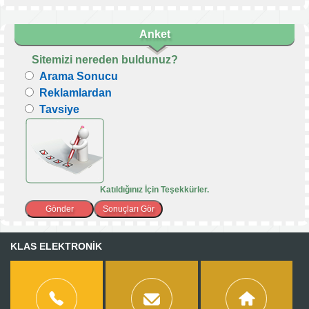
Duyurular Örnek
Duyuru ve haberlerimizden bu...
Anket
» Devamı
Sitemizi nereden buldunuz?
Arama Sonucu
Reklamlardan
Tavsiye
Katıldığınız İçin Teşekkürler.
KLAS ELEKTRONİK