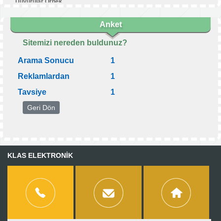
Duyurular Örnek
Duyuru ve haberlerimizden bu...
» Devamı
Anket
Sitemizi nereden buldunuz?
Arama Sonucu
1
Reklamlardan
1
Tavsiye
1
KLAS ELEKTRONİK