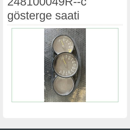
248100049R--c
gösterge saati