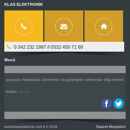
KLAS ELEKTRONİK
0 342 232 1997 // 0532 450 71 68
Menü
anasayfa
hakkımızda
ürünlerimiz
oto göstergeler
referanslar
bilgi edinme
i̇letişim
i̇statistik
www.klaselektronik.com.tr
© 2026
Tasarım Medyabim